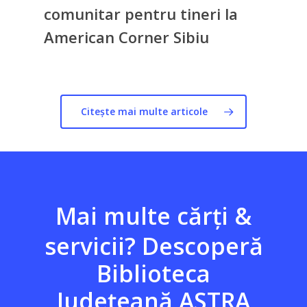
comunitar pentru tineri la
American Corner Sibiu
Citește mai multe articole
Mai multe
cărți
&
servicii?
Descoperă
Biblioteca
Județeană ASTRA