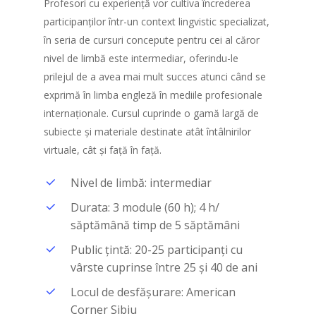
Profesori cu experiență vor cultiva încrederea
participanților într-un context lingvistic specializat,
în seria de cursuri concepute pentru cei al căror
nivel de limbă este intermediar, oferindu-le
prilejul de a avea mai mult succes atunci când se
exprimă în limba engleză în mediile profesionale
internaționale. Cursul cuprinde o gamă largă de
subiecte și materiale destinate atât întâlnirilor
virtuale, cât și față în față.
Nivel de limbă: intermediar
Durata: 3 module (60 h); 4 h/
săptămână timp de 5 săptămâni
Public țintă: 20-25 participanți cu
vârste cuprinse între 25 și 40 de ani
Locul de desfășurare: American
Corner Sibiu